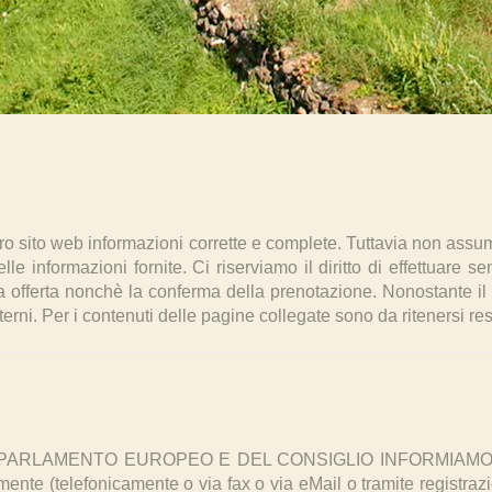
ro sito web informazioni corrette e complete. Tuttavia non as
elle informazioni fornite. Ci riserviamo il diritto di effettuare 
iva offerta nonchè la conferma della prenotazione. Nonostante i
erni. Per i contenuti delle pagine collegate sono da ritenersi res
RLAMENTO EUROPEO E DEL CONSIGLIO INFORMIAMO che [owner
ente (telefonicamente o via fax o via eMail o tramite registrazio