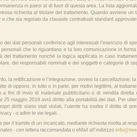
 permanenza in paesi al di fuori di questa area. La lista aggiornata
ressa richiesta al titolare del trattamento. Quando avviene un t
acy e che sia regolato da clausole contrattuali standard approv
 dati personali conferisce agli interessati l’esercizio di specifi
personali che lo riguardano e la loro comunicazione in forma in
tà del trattamento nonché la logica applicata in caso trattamento
titolare, dei responsabili nominati e dei soggetti e categorie di 
ento, la rettificazione e l’integrazione, ovvero la cancellazione, l
ritto di opporsi, in tutto o in parte, per motivi legittimi, al trat
 a fini di invio di materiale pubblicitario o di vendita dirett
 25 maggio 2018 avrá diritto alla portabilitá dei dati. Per ulter
opri diritti siano stati violati, l’utente ha inoltre il diritto di 
acy - o adire le vie legali.
he per il tramite di un incaricato, mediante richiesta rivolta al re
ales - con lettera raccomandata o eMail all’indirizzo
info@inne