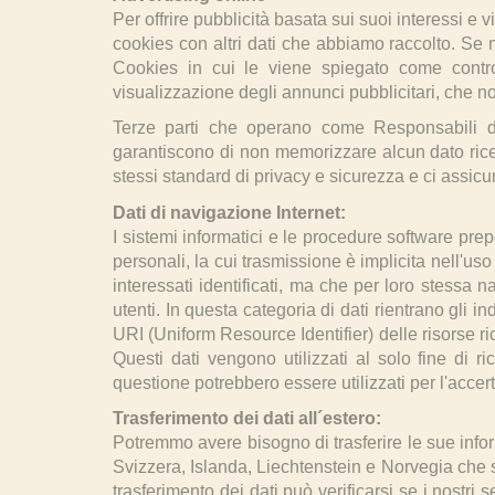
Per offrire pubblicità basata sui suoi interessi e
cookies con altri dati che abbiamo raccolto. Se
Cookies in cui le viene spiegato come controll
visualizzazione degli annunci pubblicitari, che no
Terze parti che operano come Responsabili del
garantiscono di non memorizzare alcun dato ricevu
stessi standard di privacy e sicurezza e ci assic
Dati di navigazione Internet:
I sistemi informatici e le procedure software pre
personali, la cui trasmissione è implicita nell'us
interessati identificati, ma che per loro stessa n
utenti. In questa categoria di dati rientrano gli in
URI (Uniform Resource Identifier) delle risorse rich
Questi dati vengono utilizzati al solo fine di ri
questione potrebbero essere utilizzati per l'accert
Trasferimento dei dati all´estero:
Potremmo avere bisogno di trasferire le sue infor
Svizzera, Islanda, Liechtenstein e Norvegia che s
trasferimento dei dati può verificarsi se i nostri s