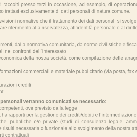
ti raccolti presso terzi in occasione, ad esempio, di operazion
so trattasi esclusivamente di dati personali di natura comune.
isioni normative che il trattamento dei dati personali si svolge ne
re riferimento alla riservatezza, all’identità personale e al diritt
menti, dalla normativa comunitaria, da norme civilistiche e fisca
i nei confronti dell´interessato
 economica della nostra società, come compilazione delle anagrafi
nformazioni commerciali e materiale pubblicitario (via posta, fax 
urazioni crediti
ati
dati personali verranno comunicati se necessario:
competenti, ove previsto dalla legge
tta ha rapporti per la gestione dei crediti/debiti e l’intermediazione
che, pubbliche e/o private (studi di consulenza legale, ammini
sulti necessaria o funzionale allo svolgimento della nostra att
rti contrattuali