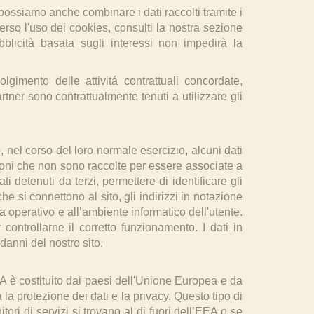
 possiamo anche combinare i dati raccolti tramite i
so l'uso dei cookies, consulti la nostra sezione
bblicità basata sugli interessi non impedirà la
imento delle attivitá contrattuali concordate,
tner sono contrattualmente tenuti a utilizzare gli
 nel corso del loro normale esercizio, alcuni dati
azioni che non sono raccolte per essere associate a
i detenuti da terzi, permettere di identificare gli
che si connettono al sito, gli indirizzi in notazione
ema operativo e all’ambiente informatico dell'utente.
 controllarne il corretto funzionamento. I dati in
danni del nostro sito.
EA è costituito dai paesi dell'Unione Europea e da
a protezione dei dati e la privacy. Questo tipo di
itori di servizi si trovano al di fuori dell’EEA o se