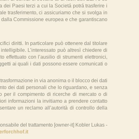
 dei Paesi terzi a cui la Societá potrá trasferire i
ale trasferimento, ci assicuriamo che si svolga in
ate dalla Commissione europea e che garantiscano
ci diritti. In particolare può ottenere dal titolare
telligibile. L’interessato può altresì chiedere di
 effettuato con l’ausilio di strumenti elettronici,
soggetti ai quali i dati possono essere comunicati o
a trasformazione in via anonima o il blocco dei dati
tamento dei dati personali che lo riguardano, e senza
a o per il compimento di ricerche di mercato o di
iori informazioni la invitiamo a prendere contatto
presentare un reclamo all’autorità di controllo della
sponsabile del trattamento [owner-it] Kobler Lukas -
rforchhof.it