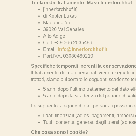
Titolare del trattamento: Maso Innerforchhof
[innerforchhof.it]
di Kobler Lukas
Madonna 55
39020 Val Senales
Alto Adige
Cell. +39 366 2635486
Email:
info@innerforchhof.it
Part.IVA. 03080460219
Specifiche temporali inerenti la conservazione
Il trattamento dei dati personali viene eseguito 
trattati, siamo a riportare le seguenti scadenze te
5 anni dopo l’ultimo trattamento del dato ef
5 anni dopo la scadenza del periodo di vali
Le seguenti categorie di dati personali possono e
I dati finanziari (ad es. pagamenti, rimborsi 
Tutti i contenuti generati dagli utenti (ad 
Che cosa sono i cookie?