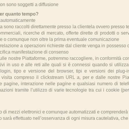
 non sono soggetti a diffusione
 per quanto tempo?
te automaticamente
ta sono raccolti direttamente presso la clientela ovvero presso ter
merciali, ricerche di mercato, offerte dirette di prodotti o servi
zione o comunque non oltre la prima eventuale comunicazione
n relazione a operazioni richieste dal cliente venga in possesso d
pecifica manifestazione di consenso
ulle nostre Piattaforme, potremmo raccogliere, in conformità co
tivi in uso e alle reti alle quali si è connessi quando si utilizz
i login, tipo e versione del browser, tipi e versioni dei plug
la visita compreso il clickstream URL a, per e dalle nostre Piatt
e pagine, interazione nelle pagine e qualsiasi numero di telef
ioni tramite l’utilizzo di varie tecnologie tra cui i cookie (per 
ilio di mezzi elettronici e comunque automatizzati e comprenderà 
 sarà effettuato nell’osservanza di ogni misura cautelativa, che 