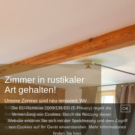
Zimmer in rustikaler
Art gehalten!
Unsere Zimmer sind neu renoviert. Wir
haben uns das Ziel gesetzt, altes mit
Die EU-Richtlinie 2009/136/EG (E-Privacy) regelt die
OK
moderner Technik zu vereinen. Hier im
Verwendung von Cookies. Durch die Nutzung dieser
Website erklären Sie sich mit der Speicherung und dem Zugriff
"Zirm-Zimmer" können Sie sich sicher gut
von Cookies auf Ihr Gerät einverstanden. Mehr Informationen
erholen.
finden Sie
hier.